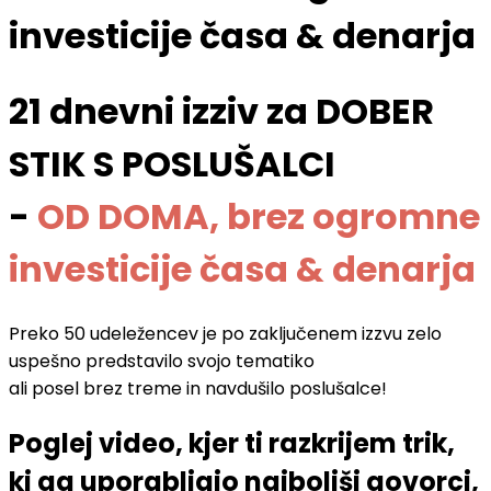
investicije časa & denarja
21 dnevni izziv za DOBER
STIK S POSLUŠALCI
-
OD DOMA, brez ogromne
investicije časa & denarja
Preko 50 udeležencev je po zaključenem izzvu zelo
uspešno predstavilo svojo tematiko
ali posel brez treme in navdušilo poslušalce!
Poglej video, kjer ti razkrijem trik,
ki ga uporabljajo najboljši govorci,