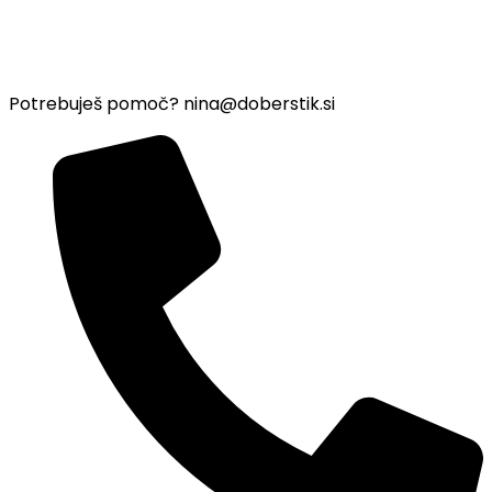
Potrebuješ pomoč?
nina@doberstik.si