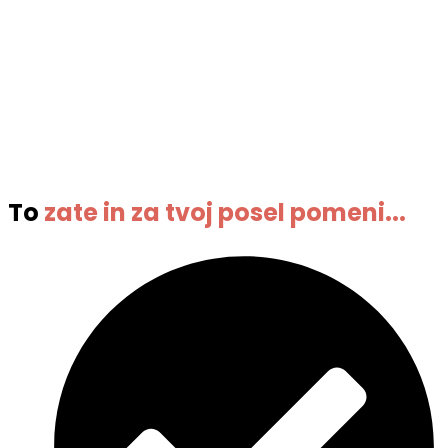
To
zate in za tvoj posel pomeni...