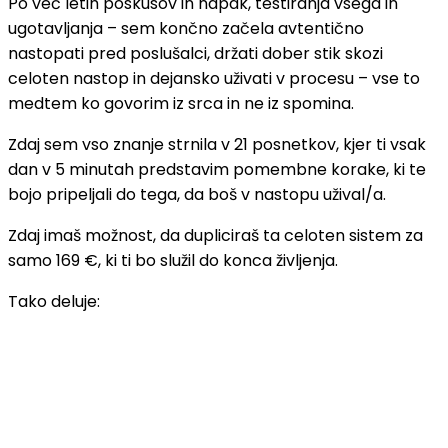
Po več letih poskusov in napak, testiranja vsega in
ugotavljanja – sem končno začela avtentično
nastopati pred poslušalci, držati dober stik skozi
celoten nastop in dejansko uživati v procesu – vse to
medtem ko govorim iz srca in ne iz spomina.
Zdaj sem vso znanje strnila v 21 posnetkov, kjer ti vsak
dan v 5 minutah predstavim pomembne korake, ki te
bojo pripeljali do tega, da boš v nastopu užival/a.
Zdaj imaš možnost, da dupliciraš ta celoten sistem za
samo 169 €, ki ti bo služil do konca življenja.
Tako deluje: