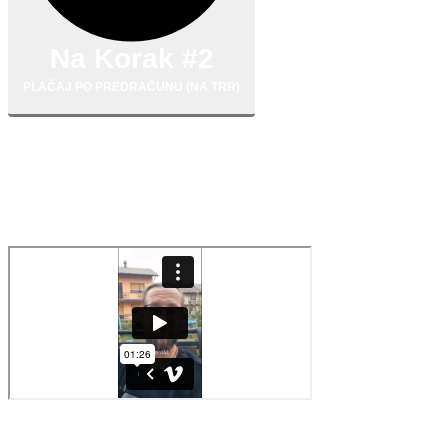
Na Korak #2
PLAČAJ PO PREDRAČUNU (NA TRR)