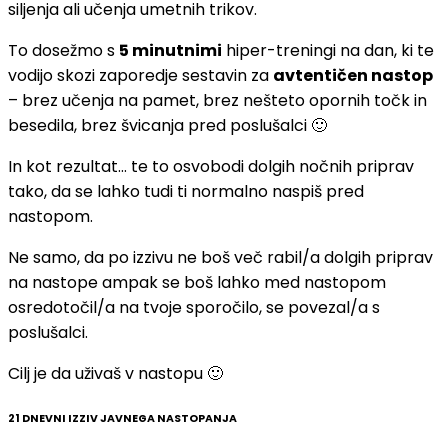
siljenja ali učenja umetnih trikov.
To dosežmo s
5 minutnimi
hiper-treningi na dan, ki te
vodijo skozi zaporedje sestavin za
avtentičen nastop
– brez učenja na pamet, brez nešteto opornih točk in
besedila, brez švicanja pred poslušalci 🙂
In kot rezultat… te to osvobodi dolgih nočnih priprav
tako, da se lahko tudi ti normalno naspiš pred
nastopom.
Ne samo, da po izzivu ne boš več rabil/a dolgih priprav
na nastope ampak se boš lahko med nastopom
osredotočil/a na tvoje sporočilo, se povezal/a s
poslušalci.
Cilj je da uživaš v nastopu 🙂
21 DNEVNI IZZIV JAVNEGA NASTOPANJA