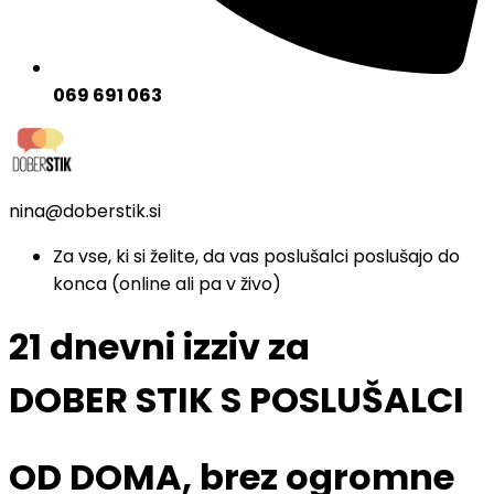
069 691 063
nina@doberstik.si
Za vse, ki si želite, da vas poslušalci poslušajo do
konca (online ali pa v živo)
21 dnevni izziv za
DOBER STIK S POSLUŠALCI
OD DOMA, brez ogromne